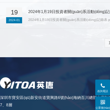
19
2024年1月19日投資者關(guān)系活動(dòng)
2024年1月19日投資者關(guān)系活動(dòng)記錄表.p
2024-01

咨詢電話
深圳市寶安區(qū)新安街道寶興路6號(hào)海納百川總部大廈B棟

7、8層
公眾號(hào)