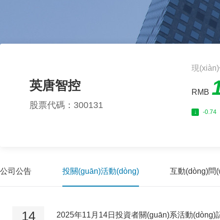
現(xiàn)
英唐智控
RMB
股票代碼：300131
↓
-0.74
公司公告
投關(guān)活動(dòng)
互動(dòng)問(
14
2025年11月14日投資者關(guān)系活動(dòng